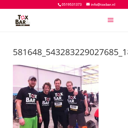
0519531373
info@toxbar.nl
581648_543283229027685_1