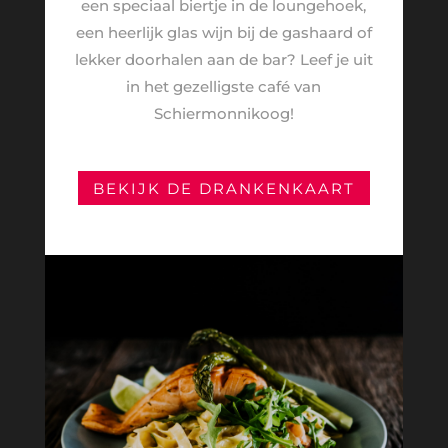
een speciaal biertje in de loungehoek,
een heerlijk glas wijn bij de gashaard of
lekker doorhalen aan de bar? Leef je uit
in het gezelligste café van
Schiermonnikoog!
BEKIJK DE DRANKENKAART