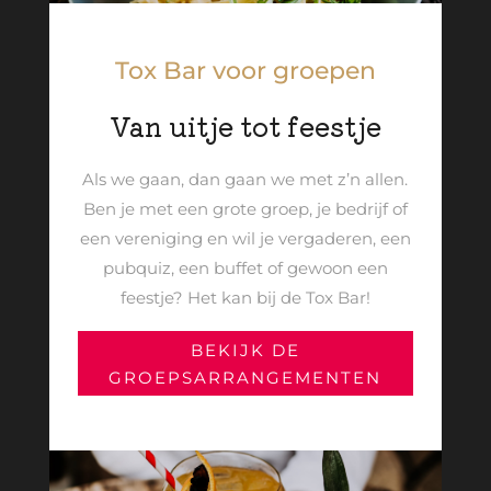
Tox Bar voor groepen
Van uitje tot feestje
Als we gaan, dan gaan we met z’n allen.
Ben je met een grote groep, je bedrijf of
een vereniging en wil je vergaderen, een
pubquiz, een buffet of gewoon een
feestje? Het kan bij de Tox Bar!
BEKIJK DE
GROEPSARRANGEMENTEN