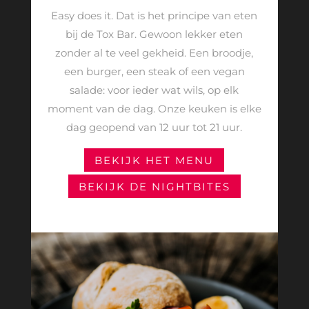
Easy does it. Dat is het principe van eten
bij de Tox Bar. Gewoon lekker eten
zonder al te veel gekheid. Een broodje,
een burger, een steak of een vegan
salade: voor ieder wat wils, op elk
moment van de dag. Onze keuken is elke
dag geopend van 12 uur tot 21 uur.
BEKIJK HET MENU
BEKIJK DE NIGHTBITES