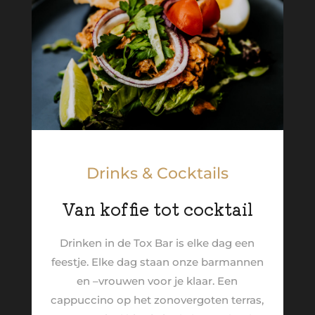
Drinks & Cocktails
Van koffie tot cocktail
Drinken in de Tox Bar is elke dag een
feestje. Elke dag staan onze barmannen
en –vrouwen voor je klaar. Een
cappuccino op het zonovergoten terras,