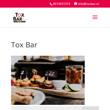
0519531373
info@toxbar.nl
Tox Bar